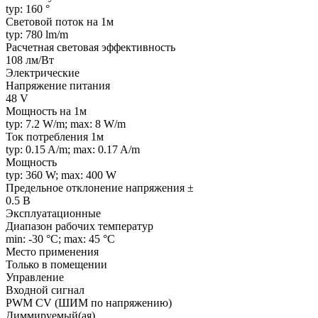
typ: 160 °
Световой поток на 1м
typ: 780 lm/m
Расчетная световая эффективность
108 лм/Вт
Электрические
Напряжение питания
48 V
Мощность на 1м
typ: 7.2 W/m; max: 8 W/m
Ток потребления 1м
typ: 0.15 A/m; max: 0.17 A/m
Мощность
typ: 360 W; max: 400 W
Предельное отклонение напряжения ±
0.5 В
Эксплуатационные
Диапазон рабочих температур
min: -30 °C; max: 45 °C
Место применения
Только в помещении
Управление
Входной сигнал
PWM СV (ШИМ по напряжению)
Диммируемый(ая)