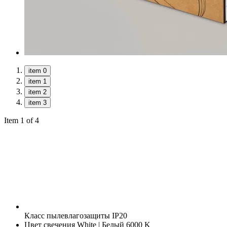
item 0
item 1
item 2
item 3
Item 1 of 4
Класс пылевлагозащиты
IP20
Цвет свечения
White | Белый 6000 K