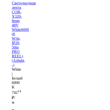
Светодиодная
лента
COB-
X320-
8mm
48V
White6000
(8
W/m,
IP20,
50m
PRO
REEL)
(Arlight,
-)
White
|
Белый
6000
K
14
742
₽/
м