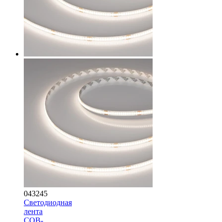
043245
Светодиодная
лента
COB-