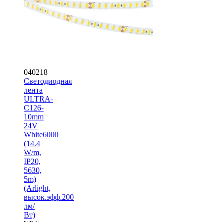
040218
Светодиодная
лента
ULTRA-
C126-
10mm
24V
White6000
(14.4
W/m,
IP20,
5630,
5m)
(Arlight,
высок.эфф.200
лм/
Вт)