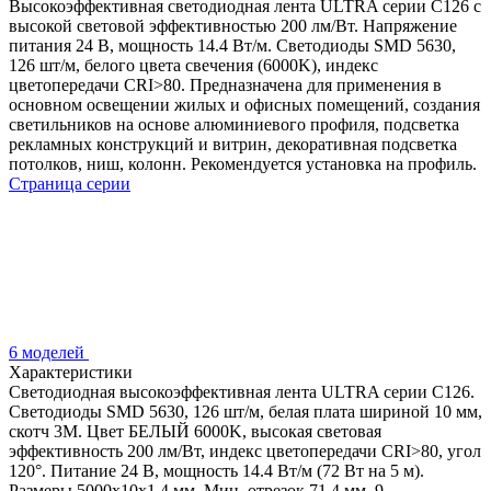
Высокоэффективная светодиодная лента ULTRA серии C126 с
высокой световой эффективностью 200 лм/Вт. Напряжение
питания 24 В, мощность 14.4 Вт/м. Светодиоды SMD 5630,
126 шт/м, белого цвета свечения (6000K), индекс
цветопередачи CRI>80. Предназначена для применения в
основном освещении жилых и офисных помещений, создания
светильников на основе алюминиевого профиля, подсветка
рекламных конструкций и витрин, декоративная подсветка
потолков, ниш, колонн. Рекомендуется установка на профиль.
Страница серии
6 моделей
Характеристики
Светодиодная высокоэффективная лента ULTRA серии C126.
Светодиоды SMD 5630, 126 шт/м, белая плата шириной 10 мм,
скотч 3M. Цвет БЕЛЫЙ 6000K, высокая световая
эффективность 200 лм/Вт, индекс цветопередачи CRI>80, угол
120°. Питание 24 В, мощность 14.4 Вт/м (72 Вт на 5 м).
Размеры 5000x10x1.4 мм. Мин. отрезок 71.4 мм, 9