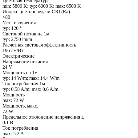
Цветовая температура
min: 5800 K; typ: 6000 K; max: 6500 K
Индекс цветопередачи CRI (Ra)
>80
Угол излучения
typ: 120 °
Световой поток на 1м
typ: 2750 lm/m
Расчетная световая эффективность
196 лм/Вт
Электрические
Напряжение питания
24 V
Мощность на 1м
typ: 14 W/m; max: 14.4 W/m
Ток потребления 1м
typ: 0.58 A/m; max: 0.6 A/m
Мощность
max: 72 W
Мощность, макс.
72 W
Предельное отклонение напряжения ±
0.1 В
Ток потребления
max: 5.2 A