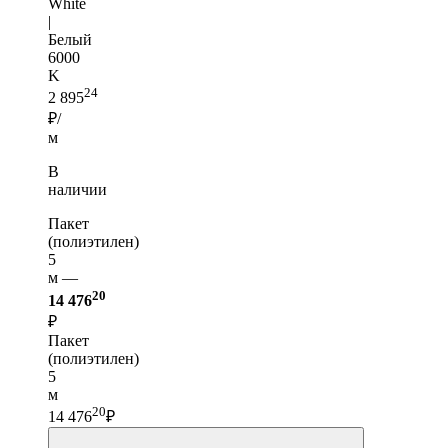
White
|
Белый
6000
K
24
2 895
₽/
м
В
наличии
Пакет
(полиэтилен)
5
м —
20
14 476
₽
Пакет
(полиэтилен)
5
м
20
14 476
₽