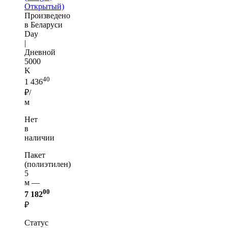
Открытый)
Произведено
в Беларуси
Day
|
Дневной
5000
K
40
1 436
₽/
м
Нет
в
наличии
Пакет
(полиэтилен)
5
м —
00
7 182
₽
Статус