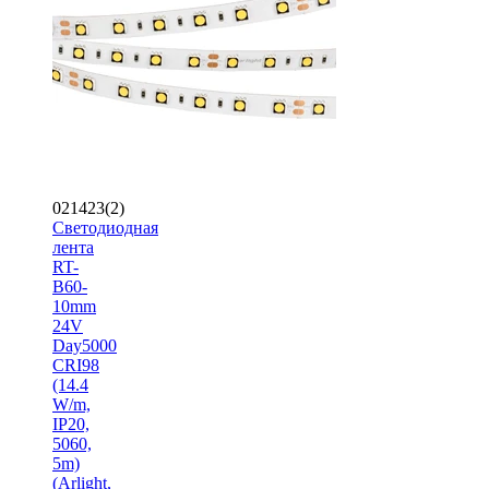
021423(2)
Светодиодная
лента
RT-
B60-
10mm
24V
Day5000
CRI98
(14.4
W/m,
IP20,
5060,
5m)
(Arlight,