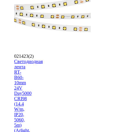
021423(2)
Светодиодная
лента
RT-
B60-
10mm
24V
Day5000
CRI98
(14.4
W/m,
IP20,
5060,
5m)
(Arlight,