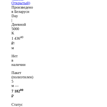
Открытый)
Произведено
в Беларуси
Day
|
Дневной
5000
K
40
1 436
₽/
м
Нет
в
наличии
Пакет
(полиэтилен)
5
м —
00
7 182
₽
Статус