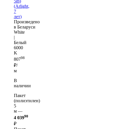
5m)
(Arlight,
7
лет)
Произведено
в Беларуси
White
|
Белый
6000
K
98
807
₽/
м
В
наличии
Пакет
(полиэтилен)
5
м —
90
4 039
₽