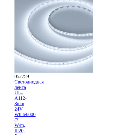
052759
Светодиодная
лента
UL-
A112-
8mm
24V
White6000
(7
W/m,
IP20,