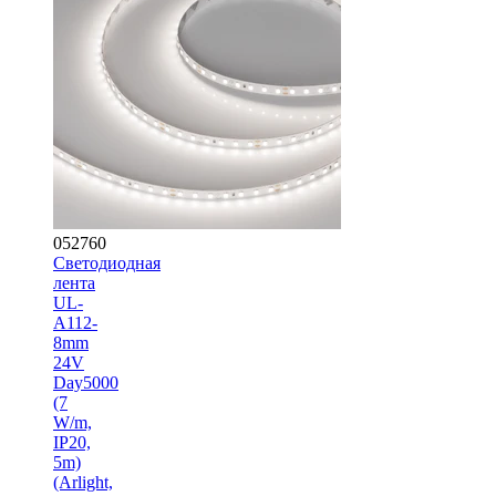
052760
Светодиодная
лента
UL-
A112-
8mm
24V
Day5000
(7
W/m,
IP20,
5m)
(Arlight,