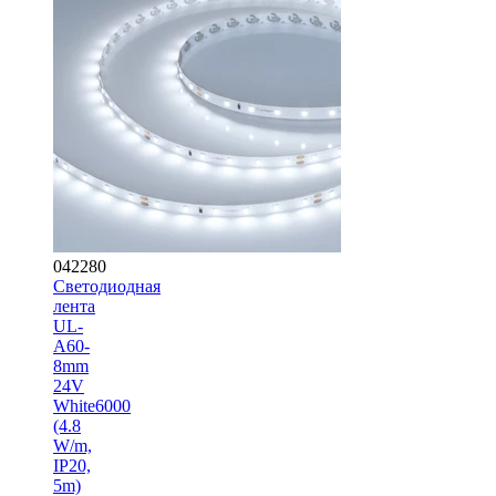
042280
Светодиодная
лента
UL-
A60-
8mm
24V
White6000
(4.8
W/m,
IP20,
5m)