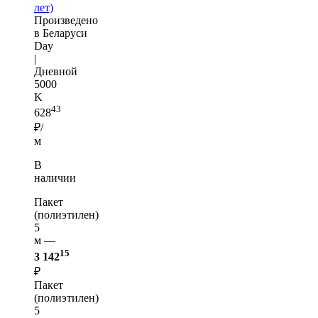
лет)
Произведено
в Беларуси
Day
|
Дневной
5000
K
43
628
₽/
м
В
наличии
Пакет
(полиэтилен)
5
м —
15
3 142
₽
Пакет
(полиэтилен)
5