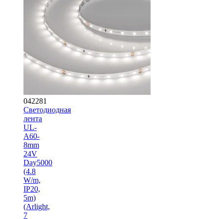
042281
Светодиодная
лента
UL-
A60-
8mm
24V
Day5000
(4.8
W/m,
IP20,
5m)
(Arlight,
7