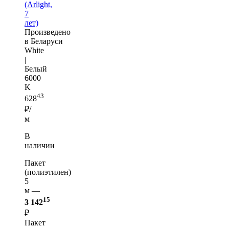
(Arlight,
7
лет)
Произведено
в Беларуси
White
|
Белый
6000
K
43
628
₽/
м
В
наличии
Пакет
(полиэтилен)
5
м —
15
3 142
₽
Пакет