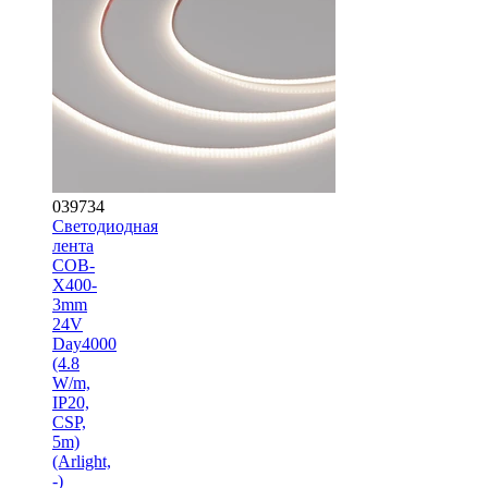
039734
Светодиодная
лента
COB-
X400-
3mm
24V
Day4000
(4.8
W/m,
IP20,
CSP,
5m)
(Arlight,
-)