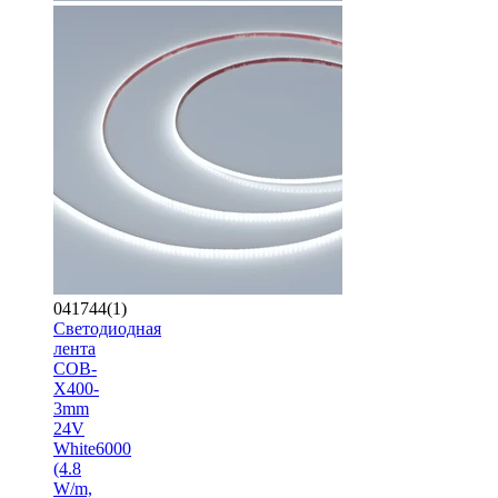
041744(1)
Светодиодная
лента
COB-
X400-
3mm
24V
White6000
(4.8
W/m,