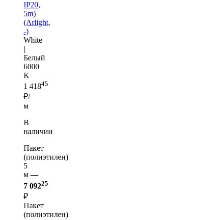
IP20,
5m)
(Arlight,
-)
White
|
Белый
6000
K
45
1 418
₽/
м
В
наличии
Пакет
(полиэтилен)
5
м —
25
7 092
₽
Пакет
(полиэтилен)