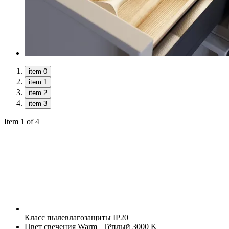
item 0
item 1
item 2
item 3
Item 1 of 4
Класс пылевлагозащиты
IP20
Цвет свечения
Warm | Тёплый 3000 K