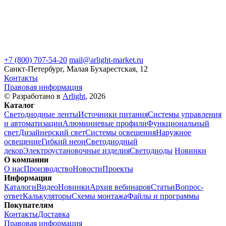
+7 (800) 707-54-20
mail@arlight-market.ru
Санкт-Петербург, Малая Бухарестская, 12
Контакты
Правовая информация
© Разработано в
Arlight
, 2026
Каталог
Светодиодные ленты
Источники питания
Системы управления
и автоматизации
Алюминиевые профили
Функциональный
свет
Дизайнерский свет
Системы освещения
Наружное
освещение
Гибкий неон
Светодиодный
декор
Электроустановочные изделия
Светодиоды
Новинки
О компании
О нас
Производство
Новости
Проекты
Информация
Каталоги
Видео
Новинки
Архив вебинаров
Статьи
Вопрос-
ответ
Калькуляторы
Схемы монтажа
Файлы и программы
Покупателям
Контакты
Доставка
Правовая информация