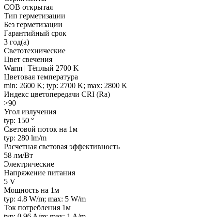
COB открытая
Тип герметизации
Без герметизации
Гарантийный срок
3 год(а)
Светотехнические
Цвет свечения
Warm | Тёплый 2700 K
Цветовая температура
min: 2600 K; typ: 2700 K; max: 2800 K
Индекс цветопередачи CRI (Ra)
>90
Угол излучения
typ: 150 °
Световой поток на 1м
typ: 280 lm/m
Расчетная световая эффективность
58 лм/Вт
Электрические
Напряжение питания
5 V
Мощность на 1м
typ: 4.8 W/m; max: 5 W/m
Ток потребления 1м
typ: 0.96 A/m; max: 1 A/m