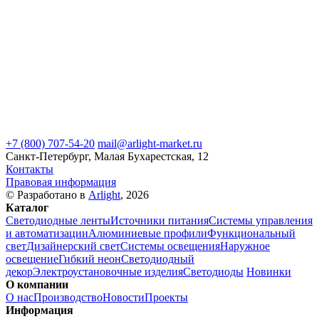
+7 (800) 707-54-20
mail@arlight-market.ru
Санкт-Петербург, Малая Бухарестская, 12
Контакты
Правовая информация
© Разработано в
Arlight
, 2026
Каталог
Светодиодные ленты
Источники питания
Системы управления
и автоматизации
Алюминиевые профили
Функциональный
свет
Дизайнерский свет
Системы освещения
Наружное
освещение
Гибкий неон
Светодиодный
декор
Электроустановочные изделия
Светодиоды
Новинки
О компании
О нас
Производство
Новости
Проекты
Информация