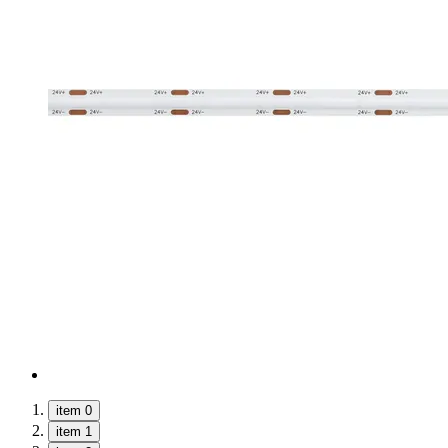
item 0
item 1