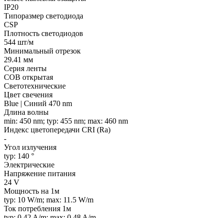
IP20
Типоразмер светодиода
CSP
Плотность светодиодов
544 шт/м
Минимальный отрезок
29.41 мм
Серия ленты
COB открытая
Светотехнические
Цвет свечения
Blue | Синий 470 nm
Длина волны
min: 450 nm; typ: 455 nm; max: 460 nm
Индекс цветопередачи CRI (Ra)
-
Угол излучения
typ: 140 °
Электрические
Напряжение питания
24 V
Мощность на 1м
typ: 10 W/m; max: 11.5 W/m
Ток потребления 1м
typ: 0.42 A/m; max: 0.48 A/m