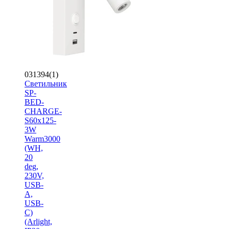
031394(1)
Светильник
SP-
BED-
CHARGE-
S60x125-
3W
Warm3000
(WH,
20
deg,
230V,
USB-
A,
USB-
C)
(Arlight,