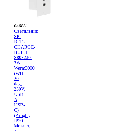
046881
Светильник
SP-
BED-
CHARGE-
BUILT-
S80x230-
3W
Warm3000
(WH,
20
deg,
230V,
USB-
A,
USB-
C)
(Arlight,
IP20
Металл,