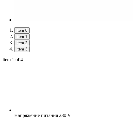
item 0
item 1
item 2
item 3
Item 1 of 4
Напряжение питания
230 V