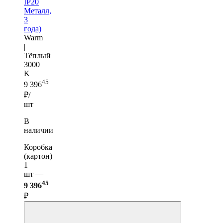
IP20
Металл,
3
года)
Warm
|
Тёплый
3000
K
45
9 396
₽/
шт
В
наличии
Коробка
(картон)
1
шт —
45
9 396
₽