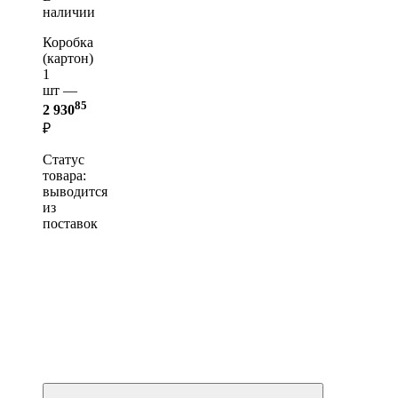
наличии
Коробка
(картон)
1
шт —
85
2 930
₽
Статус
товара:
выводится
из
поставок