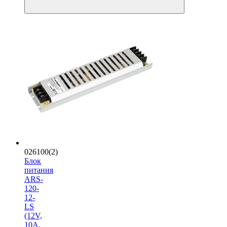
026100(2)
Блок
питания
ARS-
120-
12-
LS
(12V,
10A,