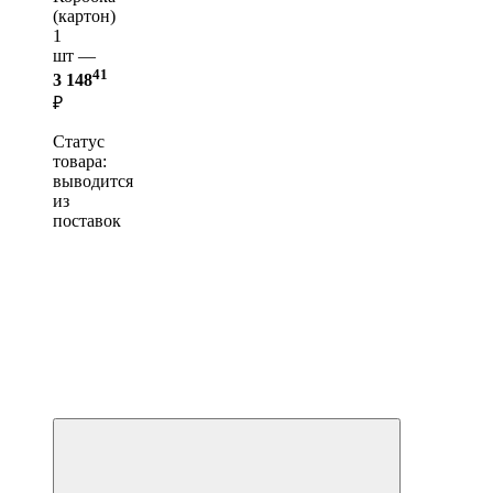
(картон)
1
шт —
41
3 148
₽
Статус
товара:
выводится
из
поставок