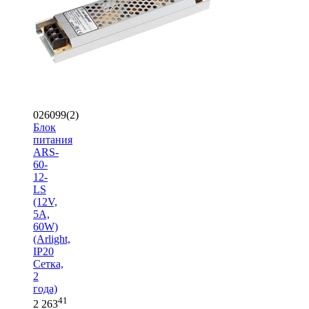
026099(2)
Блок
питания
ARS-
60-
12-
LS
(12V,
5A,
60W)
(Arlight,
IP20
Сетка,
2
года)
41
2 263