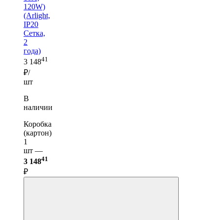
120W)
(Arlight,
IP20
Сетка,
2
года)
41
3 148
₽/
шт
В
наличии
Коробка
(картон)
1
шт —
41
3 148
₽