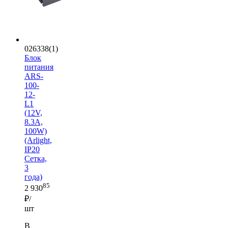
026338(1)
Блок
питания
ARS-
100-
12-
L1
(12V,
8.3A,
100W)
(Arlight,
IP20
Сетка,
3
года)
85
2 930
₽/
шт
В