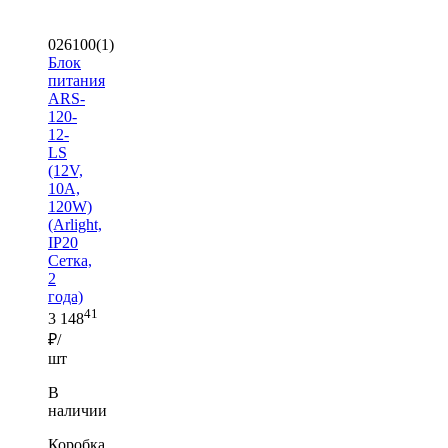
026100(1)
Блок
питания
ARS-
120-
12-
LS
(12V,
10A,
120W)
(Arlight,
IP20
Сетка,
2
года)
41
3 148
₽/
шт
В
наличии
Коробка