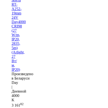
лента
RT-
A252-
19mm
24V
Day4000
CRI98
(27
W/m,
IP20,
2835,
5m)
(Arlight,
27
Вт/
м,
IP20)
Произведено
в Беларуси
Day
|
Дневной
4000
K
82
3 161