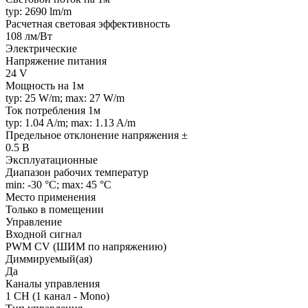
typ: 2690 lm/m
Расчетная световая эффективность
108 лм/Вт
Электрические
Напряжение питания
24 V
Мощность на 1м
typ: 25 W/m; max: 27 W/m
Ток потребления 1м
typ: 1.04 A/m; max: 1.13 A/m
Предельное отклонение напряжения ±
0.5 В
Эксплуатационные
Диапазон рабочих температур
min: -30 °C; max: 45 °C
Место применения
Только в помещении
Управление
Входной сигнал
PWM СV (ШИМ по напряжению)
Диммируемый(ая)
Да
Каналы управления
1 CH (1 канал - Mono)