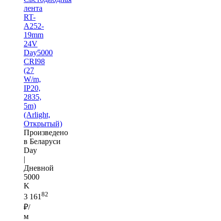
лента
RT-
A252-
19mm
24V
Day5000
CRI98
(27
W/m,
IP20,
2835,
5m)
(Arlight,
Открытый)
Произведено
в Беларуси
Day
|
Дневной
5000
K
82
3 161
₽/
м