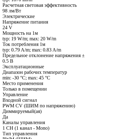
Расчетная световая эффективность
98 лм/Вт
Электрические
Напряжение питания
24 V
Мощность на 1м
typ: 19 W/m; max: 20 W/m
Ток потребления 1м
typ: 0.79 A/m; max: 0.83 A/m
Предельное отклонение напряжения ±
0.5 В
Эксплуатационные
Диапазон рабочих температур
min: -30 °C; max: 45 °C
Место применения
Только в помещении
Управление
Входной сигнал
PWM СV (ШИМ по напряжению)
Диммируемый(ая)
Да
Каналы управления
1 CH (1 канал - Mono)
Тип управления