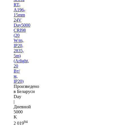
RT-
A196-
15mm
24V
Day5000
CRI98
(20
W/m,
IP20,
2835,
5m)
(Arlight,
20
Вт/
м,
IP20)
Произведено
в Беларуси
Day
|
Дневной
5000
K
94
2 019