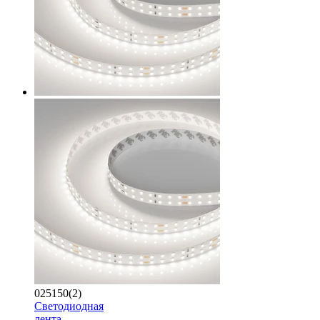
025150(2)
Светодиодная
лента