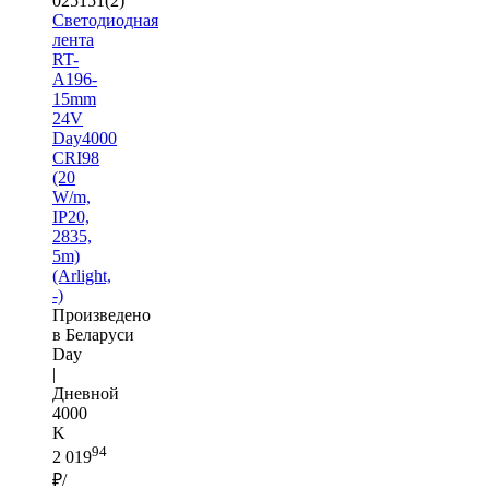
025151(2)
Светодиодная
лента
RT-
A196-
15mm
24V
Day4000
CRI98
(20
W/m,
IP20,
2835,
5m)
(Arlight,
-)
Произведено
в Беларуси
Day
|
Дневной
4000
K
94
2 019
₽/