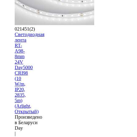
021451(2)
Светодиодная
лента
RT-
A98-
8mm
24V
Day5000
CRI98
(10
W/m,
IP20,
2835,
5m)
(Arlight,
Открытый)
Произведено
в Беларуси
Day
|