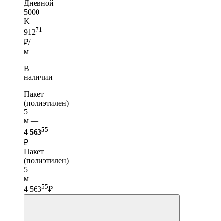
Дневной
5000
K
71
912
₽/
м
В
наличии
Пакет
(полиэтилен)
5
м —
55
4 563
₽
Пакет
(полиэтилен)
5
м
55
4 563
₽