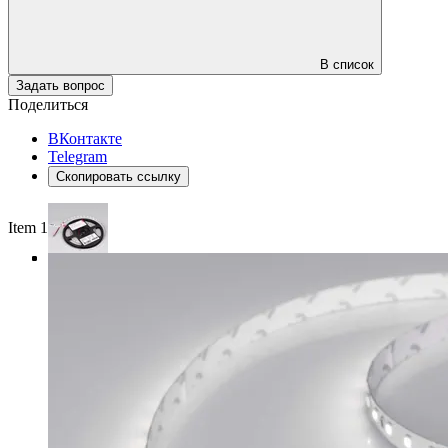
В список
Задать вопрос
Поделиться
ВКонтакте
Telegram
Скопировать ссылку
Item 1 of 4