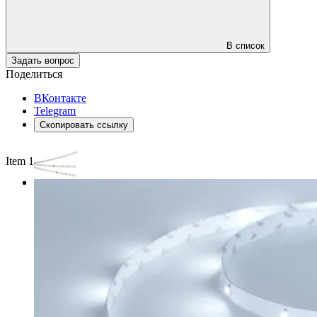
В список
Задать вопрос
Поделиться
ВКонтакте
Telegram
Скопировать ссылку
Item 1 of 4