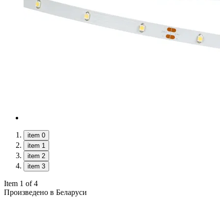
item 0
item 1
item 2
item 3
Item 1 of 4
Произведено в Беларуси