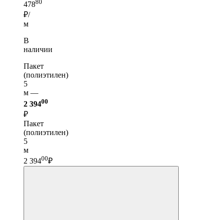
80
478
₽/
м
В
наличии
Пакет
(полиэтилен)
5
м —
00
2 394
₽
Пакет
(полиэтилен)
5
м
00
2 394
₽