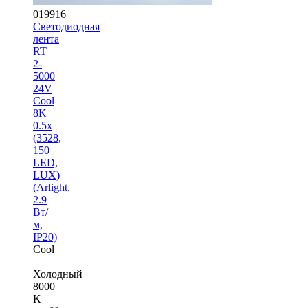
019916
Светодиодная
лента
RT
2-
5000
24V
Cool
8K
0.5x
(3528,
150
LED,
LUX)
(Arlight,
2.9
Вт/
м,
IP20)
Cool
|
Холодный
8000
K