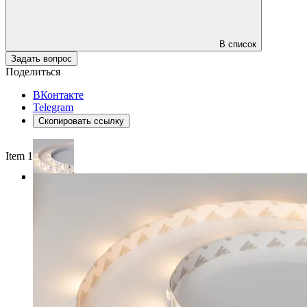
В список
Задать вопрос
Поделиться
ВКонтакте
Telegram
Скопировать ссылку
Item 1 of 5