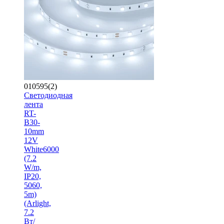
010595(2)
Светодиодная
лента
RT-
B30-
10mm
12V
White6000
(7.2
W/m,
IP20,
5060,
5m)
(Arlight,
7.2
Вт/