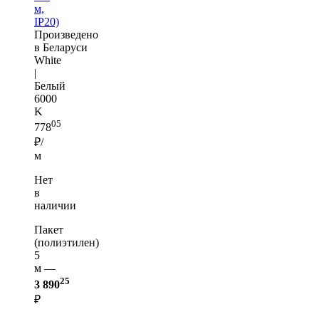
м,
IP20)
Произведено
в Беларуси
White
|
Белый
6000
K
05
778
₽/
м
Нет
в
наличии
Пакет
(полиэтилен)
5
м —
25
3 890
₽