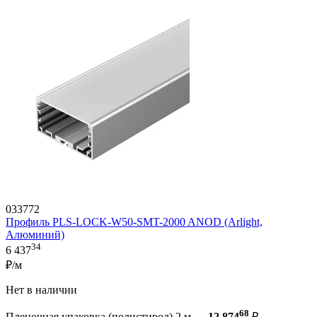
033772
Профиль PLS-LOCK-W50-SMT-2000 ANOD (Arlight,
Алюминий)
34
6 437
₽/м
Нет в наличии
68
Пленочная упаковка (полистирол) 2 м —
12 874
₽