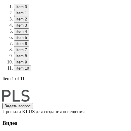
item 0
item 1
item 2
item 3
item 4
item 5
item 6
item 7
item 8
item 9
item 10
Item 1 of 11
Задать вопрос
Профили KLUS для создания освещения
Видео