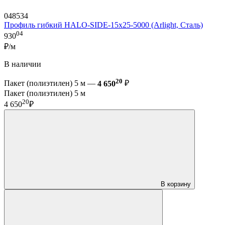
048534
Профиль гибкий HALO-SIDE-15x25-5000 (Arlight, Сталь)
04
930
₽/м
В наличии
20
Пакет (полиэтилен) 5 м —
4 650
₽
Пакет (полиэтилен) 5 м
20
4 650
₽
В корзину