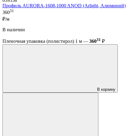
039358
Профиль AURORA-1608-1000 ANOD (Arlight, Алюминий)
31
360
₽/м
В наличии
31
Пленочная упаковка (полистирол) 1 м —
360
₽
В корзину