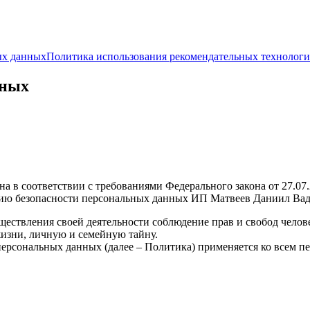
ых данных
Политика использования рекомендательных технолог
нных
а в соответствии с требованиями Федерального закона от 27.0
ию безопасности персональных данных ИП Матвеев Даниил Вади
ествления своей деятельности соблюдение прав и свобод челов
жизни, личную и семейную тайну.
ерсональных данных (далее – Политика) применяется ко всем п