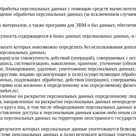
обработка персональных данных с помощью средств вычислител
ение обработки персональных данных (за исключением случаев,
материалов, а также программ для ЭВМ и баз данных, обеспечи
пность содержащихся в базах данных персональных данных, и
ультате которых невозможно определить без использования доп
персональных данных;
ция) или совокупность действий (операций), совершаемых с ис
апись, систематизацию, накопление, хранение, уточнение (обнов
ние, блокирование, удаление, уничтожение персональных данных;
с другими лицами организующие и (или) осуществляющие обраб
анных, подлежащих обработке, действия (операции), совершаем
ямо или косвенно к определенному или определяемому физическому
arket.ru/;
вленные на раскрытие персональных данных определенному лиц
, направленные на раскрытие персональных данных неопределе
 круга лиц, в том числе обнародование персональных данных в
тавление доступа к персональным данным каким-либо иным сп
а персональных данных на территорию иностранного государств
результате которых персональные данные уничтожаются безвоз
теме персональных данных и (или) результате которых уничтож