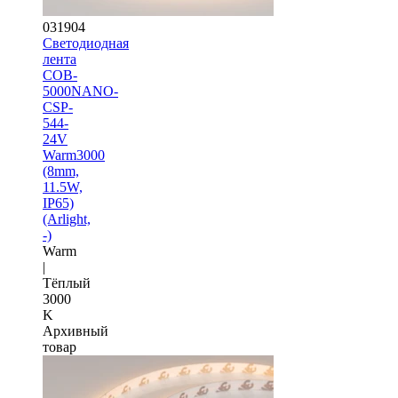
031904
Светодиодная
лента
COB-
5000NANO-
CSP-
544-
24V
Warm3000
(8mm,
11.5W,
IP65)
(Arlight,
-)
Warm
|
Тёплый
3000
K
Архивный
товар