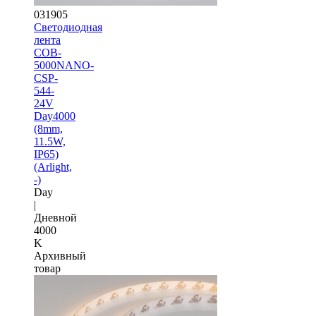
031905
Светодиодная
лента
COB-
5000NANO-
CSP-
544-
24V
Day4000
(8mm,
11.5W,
IP65)
(Arlight,
-)
Day
|
Дневной
4000
K
Архивный
товар