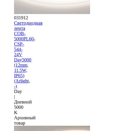
031912
Светодиодная
лента
COB-
5000PL60-
CSP-
544-
24V
Day5000
(12mm,
11.5W,
IP65)
(Arlight,
-)
Day
|
Дневной
5000
K
Архивный
товар