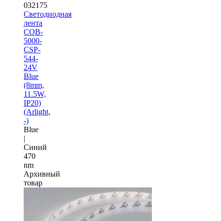
032175
Светодиодная
лента
COB-
5000-
CSP-
544-
24V
Blue
(8mm,
11.5W,
IP20)
(Arlight,
-)
Blue
|
Синий
470
nm
Архивный
товар