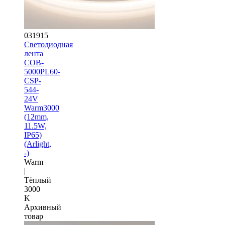
031915
Светодиодная
лента
COB-
5000PL60-
CSP-
544-
24V
Warm3000
(12mm,
11.5W,
IP65)
(Arlight,
-)
Warm
|
Тёплый
3000
K
Архивный
товар