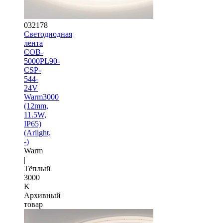
032178
Светодиодная
лента
COB-
5000PL90-
CSP-
544-
24V
Warm3000
(12mm,
11.5W,
IP65)
(Arlight,
-)
Warm
|
Тёплый
3000
K
Архивный
товар