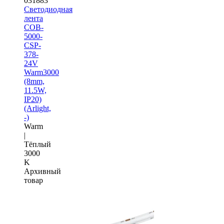
031883
Светодиодная
лента
COB-
5000-
CSP-
378-
24V
Warm3000
(8mm,
11.5W,
IP20)
(Arlight,
-)
Warm
|
Тёплый
3000
K
Архивный
товар