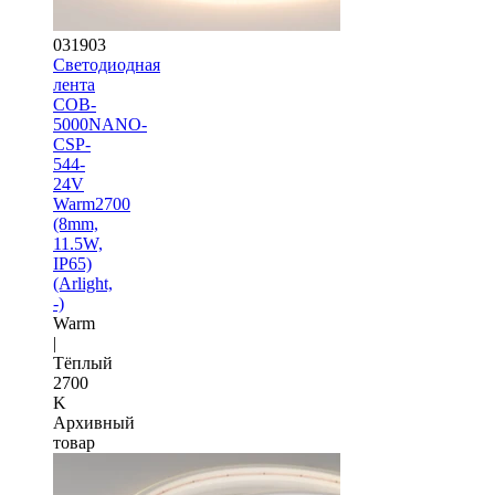
031903
Светодиодная
лента
COB-
5000NANO-
CSP-
544-
24V
Warm2700
(8mm,
11.5W,
IP65)
(Arlight,
-)
Warm
|
Тёплый
2700
K
Архивный
товар