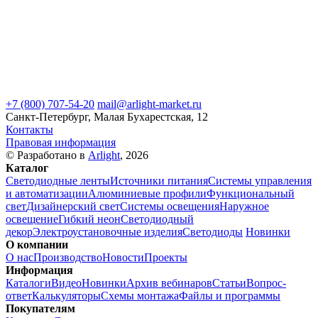
+7 (800) 707-54-20
mail@arlight-market.ru
Санкт-Петербург, Малая Бухарестская, 12
Контакты
Правовая информация
© Разработано в
Arlight
, 2026
Каталог
Светодиодные ленты
Источники питания
Системы управления
и автоматизации
Алюминиевые профили
Функциональный
свет
Дизайнерский свет
Системы освещения
Наружное
освещение
Гибкий неон
Светодиодный
декор
Электроустановочные изделия
Светодиоды
Новинки
О компании
О нас
Производство
Новости
Проекты
Информация
Каталоги
Видео
Новинки
Архив вебинаров
Статьи
Вопрос-
ответ
Калькуляторы
Схемы монтажа
Файлы и программы
Покупателям