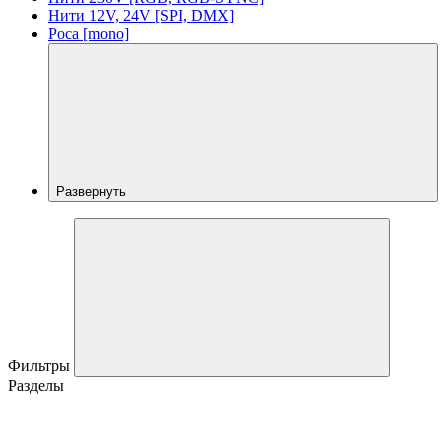
Нити 12V, 24V [SPI, DMX]
Роса [mono]
Развернуть
Фильтры
Разделы