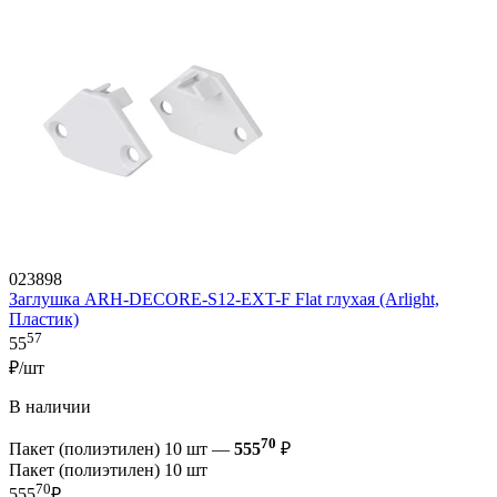
023898
Заглушка ARH-DECORE-S12-EXT-F Flat глухая (Arlight,
Пластик)
57
55
₽/шт
В наличии
70
Пакет (полиэтилен) 10 шт —
555
₽
Пакет (полиэтилен) 10 шт
70
555
₽