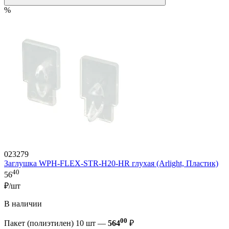
%
023279
Заглушка WPH-FLEX-STR-H20-HR глухая (Arlight, Пластик)
40
56
₽/шт
В наличии
00
Пакет (полиэтилен) 10 шт —
564
₽