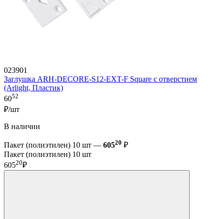
023901
Заглушка ARH-DECORE-S12-EXT-F Square с отверстием
(Arlight, Пластик)
52
60
₽/шт
В наличии
20
Пакет (полиэтилен) 10 шт —
605
₽
Пакет (полиэтилен) 10 шт
20
605
₽