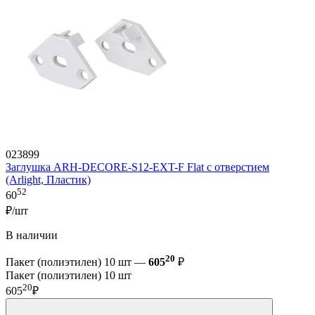
023899
Заглушка ARH-DECORE-S12-EXT-F Flat с отверстием
(Arlight, Пластик)
52
60
₽/шт
В наличии
20
Пакет (полиэтилен) 10 шт —
605
₽
Пакет (полиэтилен) 10 шт
20
605
₽