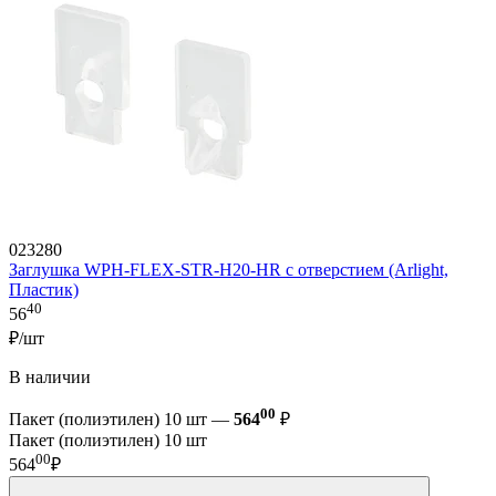
023280
Заглушка WPH-FLEX-STR-H20-HR с отверстием (Arlight,
Пластик)
40
56
₽/шт
В наличии
00
Пакет (полиэтилен) 10 шт —
564
₽
Пакет (полиэтилен) 10 шт
00
564
₽