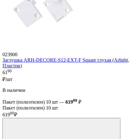
023900
Заглушка ARH-DECORE-S12-EXT-F Square глухая (Arlight,
Пластик)
90
61
₽/шт
В наличии
00
Пакет (полиэтилен) 10 шт —
619
₽
Пакет (полиэтилен) 10 шт
00
619
₽