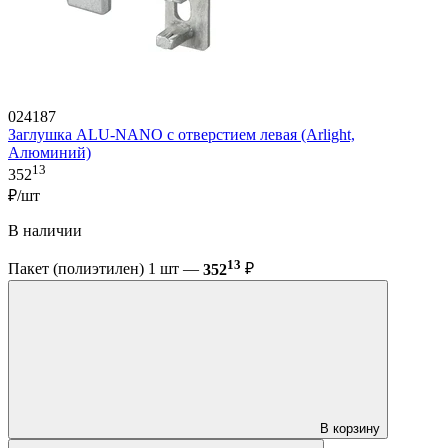
024187
Заглушка ALU-NANO с отверстием левая (Arlight,
Алюминий)
13
352
₽/шт
В наличии
13
Пакет (полиэтилен) 1 шт —
352
₽
В корзину