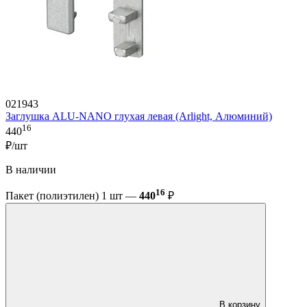
021943
Заглушка ALU-NANO глухая левая (Arlight, Алюминий)
16
440
₽/шт
В наличии
16
Пакет (полиэтилен) 1 шт —
440
₽
В корзину