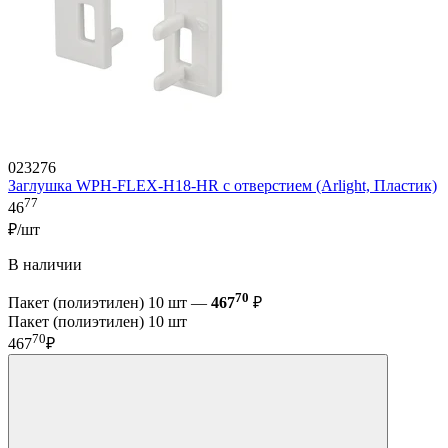
023276
Заглушка WPH-FLEX-H18-HR с отверстием (Arlight, Пластик)
77
46
₽/шт
В наличии
70
Пакет (полиэтилен) 10 шт —
467
₽
Пакет (полиэтилен) 10 шт
70
467
₽