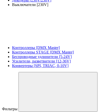
Декодеры [230V/230V]
Выключатели [230V]
Контроллеры [DMX Master]
Контроллеры STAGE [DMX Master]
Беспроводные удлинители [5-24V]
Усилители, разветвители [12-36V]
Конвертеры [SPI, TRIAC, 0-10V]
Фильтры