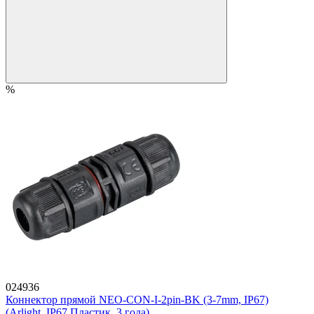
%
024936
Коннектор прямой NEO-CON-I-2pin-BK (3-7mm, IP67)
(Arlight, IP67 Пластик, 3 года)