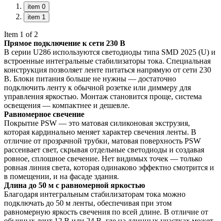
item 0
item 1
Item 1 of 2
Прямое подключение к сети 230 В
В серии U286 используются светодиоды типа SMD 2025 (U) и
встроенные интегральные стабилизаторы тока. Специальная
конструкция позволяет ленте питаться напрямую от сети 230
В. Блоки питания больше не нужны — достаточно
подключить ленту к обычной розетке или диммеру для
управления яркостью. Монтаж становится проще, система
освещения — компактнее и дешевле.
Равномерное свечение
Покрытие PSW — это матовая силиконовая экструзия,
которая кардинально меняет характер свечения ленты. В
отличие от прозрачной трубки, матовая поверхность PSW
рассеивает свет, скрывая отдельные светодиоды и создавая
ровное, сплошное свечение. Нет видимых точек — только
ровная линия света, которая одинаково эффектно смотрится и
в помещении, и на фасаде здания.
Длина до 50 м с равномерной яркостью
Благодаря интегральным стабилизаторам тока можно
подключать до 50 м ленты, обеспечивая при этом
равномерную яркость свечения по всей длине. В отличие от
обычных лент 12 В или 24 В, где на длинных участках может