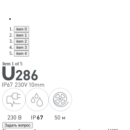
item 0
item 1
item 2
item 3
item 4
Item 1 of 5
Задать вопрос