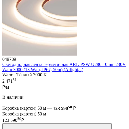
049789
Светодиодная лента герметичная ARL-PSW-U286-10mm 230V
Warm3000 (13 W/m, IP67, 50m) (Arlight, -)
Warm | Тёплый 3000 K
81
2 471
₽/м
В наличии
50
Коробка (картон) 50 м —
123 590
₽
Коробка (картон) 50 м
50
123 590
₽