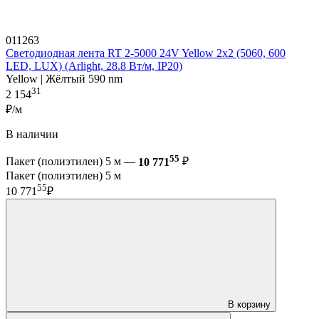
011263
Светодиодная лента RT 2-5000 24V Yellow 2x2 (5060, 600
LED, LUX) (Arlight, 28.8 Вт/м, IP20)
Yellow | Жёлтый 590 nm
31
2 154
₽/м
В наличии
55
Пакет (полиэтилен) 5 м —
10 771
₽
Пакет (полиэтилен) 5 м
55
10 771
₽
В корзину