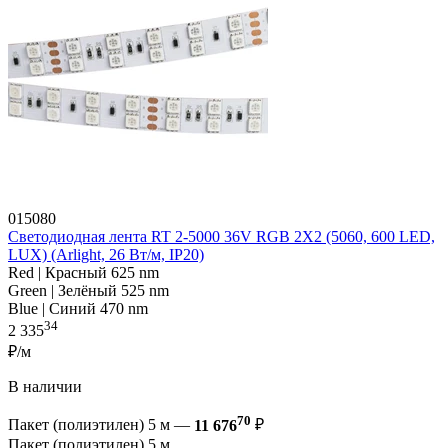
015080
Светодиодная лента RT 2-5000 36V RGB 2X2 (5060, 600 LED,
LUX) (Arlight, 26 Вт/м, IP20)
Red | Красный 625 nm
Green | Зелёный 525 nm
Blue | Синий 470 nm
34
2 335
₽/м
В наличии
70
Пакет (полиэтилен) 5 м —
11 676
₽
Пакет (полиэтилен) 5 м