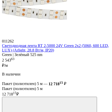
011262
Светодиодная лента RT 2-5000 24V Green 2x2 (5060, 600 LED,
LUX) (Arlight, 28.8 Вт/м, IP20)
Green | Зелёный 525 nm
63
2 543
₽/м
В наличии
15
Пакет (полиэтилен) 5 м —
12 718
₽
Пакет (полиэтилен) 5 м
15
12 718
₽