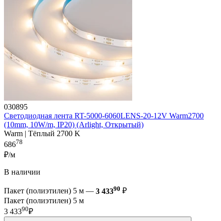
030895
Светодиодная лента RT-5000-6060LENS-20-12V Warm2700
(10mm, 10W/m, IP20) (Arlight, Открытый)
Warm | Тёплый 2700 K
78
686
₽/м
В наличии
90
Пакет (полиэтилен) 5 м —
3 433
₽
Пакет (полиэтилен) 5 м
90
3 433
₽