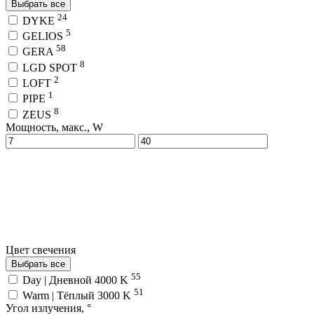
Выбрать все
24
DYKE
5
GELIOS
58
GERA
8
LGD SPOT
2
LOFT
1
PIPE
8
ZEUS
Мощность, макс., W
Цвет свечения
Выбрать все
55
Day | Дневной 4000 K
51
Warm | Тёплый 3000 K
Угол излучения, °