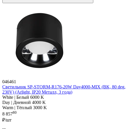
046461
Светильник SP-STORM-R176-20W Day4000-MIX (BK, 80 deg,
230V) (Arlight, IP20 Металл, 3 года)
White | Белый 6000 K
Day | Дневной 4000 K
Warm | Тёплый 3000 K
80
8 857
₽/шт