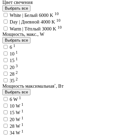
Цвет свечения
Выбрать все
10
White | Белый 6000 K
10
Day | Дневной 4000 K
10
Warm | Тёплый 3000 K
Мощность, макс., W
Выбрать все
1
6
1
10
1
15
3
20
2
28
2
35
Мощность максимальная`, Вт
Выбрать все
1
6 W
1
10 W
1
15 W
1
20 W
1
28 W
1
34 W