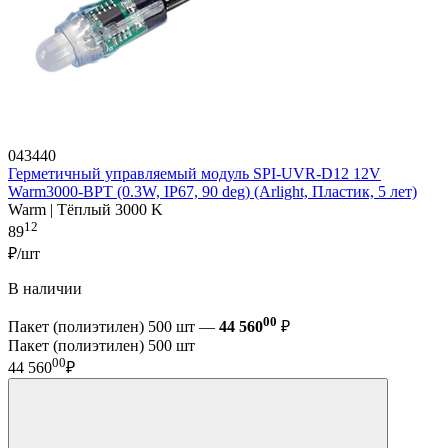
043440
Герметичный управляемый модуль SPI-UVR-D12 12V
Warm3000-BPT (0.3W, IP67, 90 deg) (Arlight, Пластик, 5 лет)
Warm | Тёплый 3000 K
12
89
₽/шт
В наличии
00
Пакет (полиэтилен) 500 шт —
44 560
₽
Пакет (полиэтилен) 500 шт
00
44 560
₽