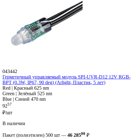
043442
Герметичный управляемый модуль SPI-UVR-D12 12V RGB-
BPT (0.3W, IP67, 90 deg) (Arlight, Пластик, 5 лет)
Red | Красный 625 nm
Green | Зелёный 525 nm
Blue | Синий 470 nm
57
92
₽/шт
В наличии
00
Пакет (полиэтилен) 500 шт —
46 285
₽