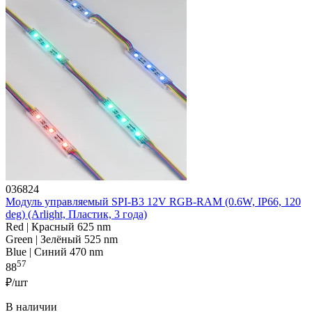
036824
Модуль управляемый SPI-B3 12V RGB-RAM (0.6W, IP66, 120
deg) (Arlight, Пластик, 3 года)
Red | Красный 625 nm
Green | Зелёный 525 nm
Blue | Синий 470 nm
57
88
₽/шт
В наличии