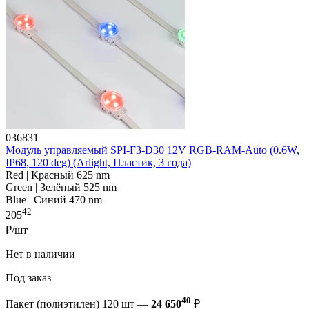
036831
Модуль управляемый SPI-F3-D30 12V RGB-RAM-Auto (0.6W,
IP68, 120 deg) (Arlight, Пластик, 3 года)
Red | Красный 625 nm
Green | Зелёный 525 nm
Blue | Синий 470 nm
42
205
₽/шт
Нет в наличии
Под заказ
40
Пакет (полиэтилен) 120 шт —
24 650
₽