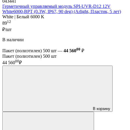
043441
Герметичный управляемый модуль SPI-UVR-D12 12V
White6000-BPT (0.3W, IP67, 90 deg) (Arlight, Пластик, 5 лет)
White | Белый 6000 K
12
89
₽/шт
В наличии
00
Пакет (полиэтилен) 500 шт —
44 560
₽
Пакет (полиэтилен) 500 шт
00
44 560
₽
В корзину