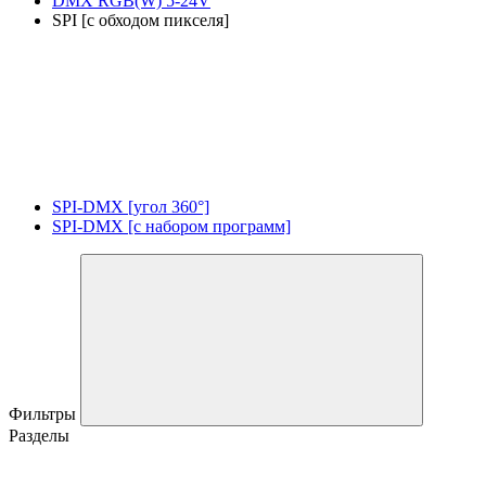
DMX RGB(W) 5-24V
SPI [с обходом пикселя]
SPI-DMX [угол 360°]
SPI-DMX [с набором программ]
Фильтры
Разделы