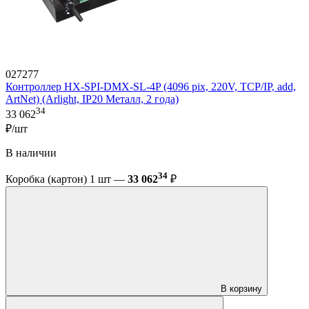
027277
Контроллер HX-SPI-DMX-SL-4P (4096 pix, 220V, TCP/IP, add,
ArtNet) (Arlight, IP20 Металл, 2 года)
34
33 062
₽/шт
В наличии
34
Коробка (картон) 1 шт —
33 062
₽
В корзину