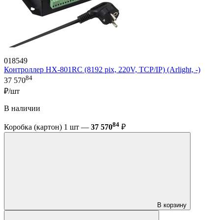
018549
Контроллер HX-801RC (8192 pix, 220V, TCP/IP) (Arlight, -)
84
37 570
₽/шт
В наличии
84
Коробка (картон) 1 шт —
37 570
₽
В корзину