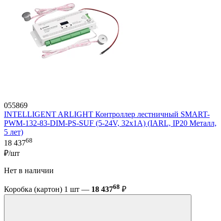
055869
INTELLIGENT ARLIGHT Контроллер лестничный SMART-
PWM-132-83-DIM-PS-SUF (5-24V, 32x1A) (IARL, IP20 Металл,
5 лет)
68
18 437
₽/шт
Нет в наличии
68
Коробка (картон) 1 шт —
18 437
₽