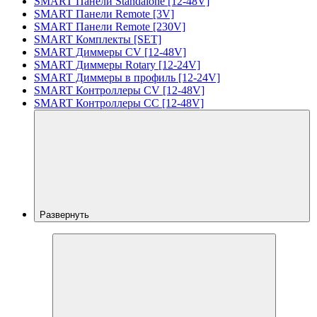
SMART Панели Standalone [12-48V]
SMART Панели Remote [3V]
SMART Панели Remote [230V]
SMART Комплекты [SET]
SMART Диммеры CV [12-48V]
SMART Диммеры Rotary [12-24V]
SMART Диммеры в профиль [12-24V]
SMART Контроллеры CV [12-48V]
SMART Контроллеры CC [12-48V]
Развернуть