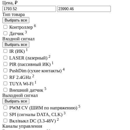
Цена, ₽
Тип товара
Выбрать все
6
Контроллер
3
Датчик
Входной сигнал
Выбрать все
1
IR (ИК)
2
LASER (лазерный)
1
PIR (пассивный ИК)
4
PushDim (сухие контакты)
2
RF 2.4GHz
1
TUYA Wi-Fi
5
Внешний датчик
Выходной сигнал
Выбрать все
5
PWM СV (ШИМ по напряжению)
3
SPI (сигналы DATA, CLK)
2
Вкл/выкл DC (3.3-48V)
Каналы управления