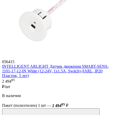
056415
INTELLIGENT ARLIGHT Датчик движения SMART-SENS-
1101-17-12-IN White (12-24V, 1x1.5A, Switch) (IARL, IP20
Пластик, 5 лет)
85
2 494
₽/шт
В наличии
85
Пакет (полиэтилен) 1 шт —
2 494
₽