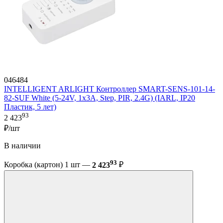
046484
INTELLIGENT ARLIGHT Контроллер SMART-SENS-101-14-
82-SUF White (5-24V, 1x3A, Step, PIR, 2.4G) (IARL, IP20
Пластик, 5 лет)
93
2 423
₽/шт
В наличии
93
Коробка (картон) 1 шт —
2 423
₽