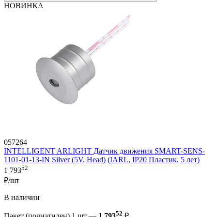
НОВИНКА
057264
INTELLIGENT ARLIGHT Датчик движения SMART-SENS-
1101-01-13-IN Silver (5V, Head) (IARL, IP20 Пластик, 5 лет)
52
1 793
₽/шт
В наличии
52
Пакет (полиэтилен) 1 шт —
1 793
₽