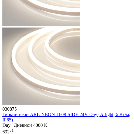
030875
Гибкий неон ARL-NEON-1608-SIDE 24V Day (Arlight, 6 Вт/м,
IP65)
Day | Дневной 4000 K
51
692