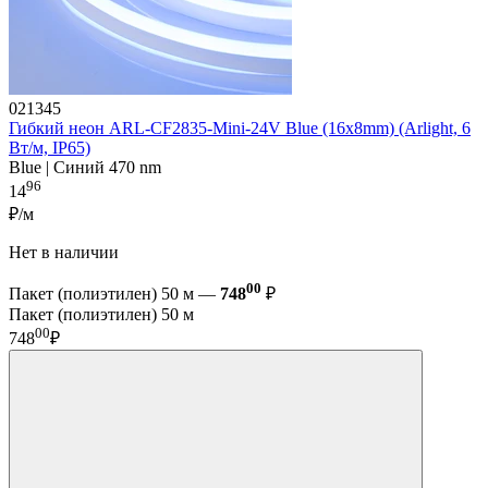
021345
Гибкий неон ARL-CF2835-Mini-24V Blue (16x8mm) (Arlight, 6
Вт/м, IP65)
Blue | Синий 470 nm
96
14
₽/м
Нет в наличии
00
Пакет (полиэтилен) 50 м —
748
₽
Пакет (полиэтилен) 50 м
00
748
₽