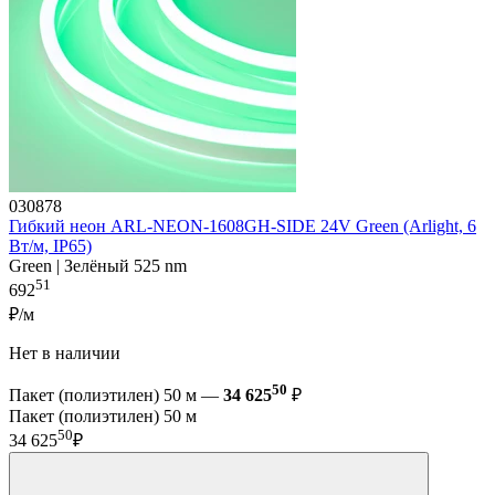
030878
Гибкий неон ARL-NEON-1608GH-SIDE 24V Green (Arlight, 6
Вт/м, IP65)
Green | Зелёный 525 nm
51
692
₽/м
Нет в наличии
50
Пакет (полиэтилен) 50 м —
34 625
₽
Пакет (полиэтилен) 50 м
50
34 625
₽