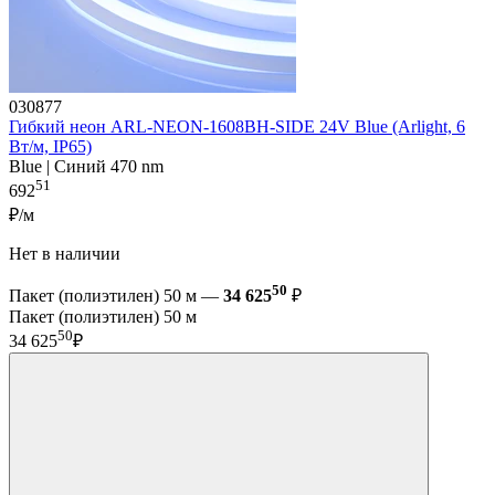
030877
Гибкий неон ARL-NEON-1608BH-SIDE 24V Blue (Arlight, 6
Вт/м, IP65)
Blue | Синий 470 nm
51
692
₽/м
Нет в наличии
50
Пакет (полиэтилен) 50 м —
34 625
₽
Пакет (полиэтилен) 50 м
50
34 625
₽