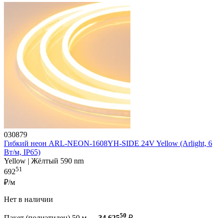
030879
Гибкий неон ARL-NEON-1608YH-SIDE 24V Yellow (Arlight, 6
Вт/м, IP65)
Yellow | Жёлтый 590 nm
51
692
₽/м
Нет в наличии
50
Пакет (полиэтилен) 50 м —
34 625
₽