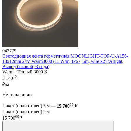
042779
Светодиодная лента герметичная MOONLIGHT-TOP-U-A156-
13x12mm 24V Warm3000 (11 W/m, IP67, 5m, wire x2) (Arlight,
Вывод боковой, 3 года)
Warm | Тёплый 3000 K
12
3 140
₽/м
Нет в наличии
60
Пакет (полиэтилен) 5 м —
15 700
₽
Пакет (полиэтилен) 5 м
60
15 700
₽