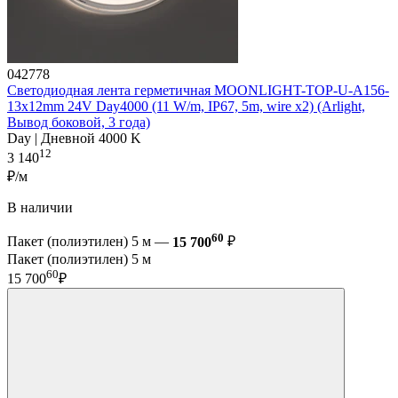
042778
Светодиодная лента герметичная MOONLIGHT-TOP-U-A156-
13x12mm 24V Day4000 (11 W/m, IP67, 5m, wire x2) (Arlight,
Вывод боковой, 3 года)
Day | Дневной 4000 K
12
3 140
₽/м
В наличии
60
Пакет (полиэтилен) 5 м —
15 700
₽
Пакет (полиэтилен) 5 м
60
15 700
₽