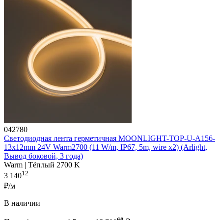
042780
Светодиодная лента герметичная MOONLIGHT-TOP-U-A156-
13x12mm 24V Warm2700 (11 W/m, IP67, 5m, wire x2) (Arlight,
Вывод боковой, 3 года)
Warm | Тёплый 2700 K
12
3 140
₽/м
В наличии
60