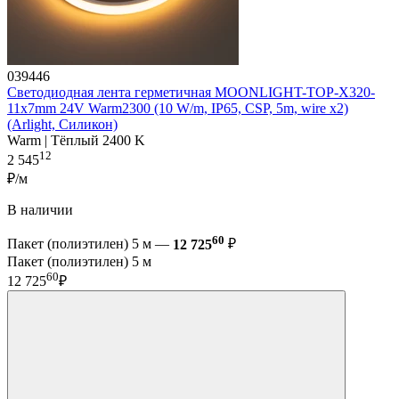
039446
Светодиодная лента герметичная MOONLIGHT-TOP-X320-
11x7mm 24V Warm2300 (10 W/m, IP65, CSP, 5m, wire x2)
(Arlight, Силикон)
Warm | Тёплый 2400 K
12
2 545
₽/м
В наличии
60
Пакет (полиэтилен) 5 м —
12 725
₽
Пакет (полиэтилен) 5 м
60
12 725
₽