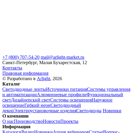
+7 (800) 707-54-20
mail@arlight-market.ru
Санкт-Петербург, Малая Бухарестская, 12
Контакты
Правовая информация
© Разработано в
Arlight
, 2026
Каталог
Светодиодные ленты
Источники питания
Системы управления
и автоматизации
Алюминиевые профили
Функциональный
свет
Дизайнерский свет
Системы освещения
Наружное
освещение
Гибкий неон
Светодиодный
декор
Электроустановочные изделия
Светодиоды
Новинки
О компании
О нас
Производство
Новости
Проекты
Информация
Каталоги
Видео
Новинки
Архив вебинаров
Статьи
Вопрос-