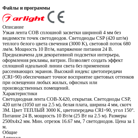
Файлы и программы
Описание
Узкая лента COB сплошной засветки шириной 4 мм без
видимости точек светодиодов. Светодиоды CSP (420 шт/м)
теплого белого цвета свечения (3000 K), световой поток 680
лм/м. Мощность 10 Вт/м, напряжение питания 24 В.
Предназначена для декоративной подсветки интерьера,
оформления рекламы, витрин. Позволяет создать эффект
сплошной идеальной линии света без применения
рассеивающих экранов. Высокий индекс цветопередачи
(CRI>90) обеспечивает точное восприятие цветовых оттенков
при освещении любых жилых, офисных или
производственных помещений.
Характеристики
Светодиодная лента COB-X420, открытая. Светодиоды CSP,
420 шт/м (1050 шт на 2.5 м), белая плата, ширина 4 мм, скотч
3M. Цвет ТЕПЛЫЙ 3000 K, цветопередача CRI>90, угол 150°.
Питание 24 В, мощность 10 Вт/м (25 Вт на 2.5 м). Размеры
2500x4x2 мм. Мин. отрезок 16.67 мм, 7 светодиодов. Цена за 1
м.
Общие
Артикул