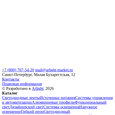
+7 (800) 707-54-20
mail@arlight-market.ru
Санкт-Петербург, Малая Бухарестская, 12
Контакты
Правовая информация
© Разработано в
Arlight
, 2026
Каталог
Светодиодные ленты
Источники питания
Системы управления
и автоматизации
Алюминиевые профили
Функциональный
свет
Дизайнерский свет
Системы освещения
Наружное
освещение
Гибкий неон
Светодиодный