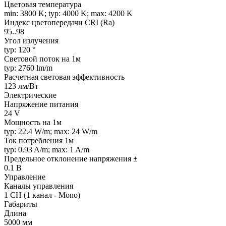
Цветовая температура
min: 3800 K; typ: 4000 K; max: 4200 K
Индекс цветопередачи CRI (Ra)
95..98
Угол излучения
typ: 120 °
Световой поток на 1м
typ: 2760 lm/m
Расчетная световая эффективность
123 лм/Вт
Электрические
Напряжение питания
24 V
Мощность на 1м
typ: 22.4 W/m; max: 24 W/m
Ток потребления 1м
typ: 0.93 A/m; max: 1 A/m
Предельное отклонение напряжения ±
0.1 В
Управление
Каналы управления
1 CH (1 канал - Mono)
Габариты
Длина
5000 мм