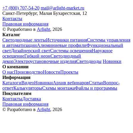
+7 (800) 707-54-20
mail@arlight-market.ru
Санкт-Петербург, Малая Бухарестская, 12
Контакты
Правовая информация
© Разработано в
Arlight
, 2026
Каталог
Светодиодные ленты
Источники питания
Системы управления
и автоматизации
Алюминиевые профили
Функциональный
свет
Дизайнерский свет
Системы освещения
Наружное
освещение
Гибкий неон
Светодиодный
декор
Электроустановочные изделия
Светодиоды
Новинки
О компании
О нас
Производство
Новости
Проекты
Информация
Каталоги
Видео
Новинки
Архив вебинаров
Статьи
Вопрос-
ответ
Калькуляторы
Схемы монтажа
Файлы и программы
Покупателям
Контакты
Доставка
Правовая информация
© Разработано в
Arlight
, 2026