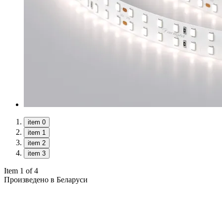
item 0
item 1
item 2
item 3
Item 1 of 4
Произведено в Беларуси