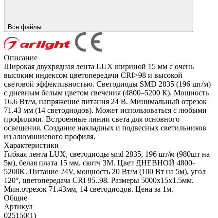
Все файлы
Описание
Широкая двухрядная лента LUX шириной 15 мм с очень
высоким индексом цветопередачи CRI>98 и высокой
световой эффективностью. Светодиоды SMD 2835 (196 шт/м)
с дневным белым цветом свечения (4800–5200 К). Мощность
16.6 Вт/м, напряжение питания 24 В. Минимальный отрезок
71.43 мм (14 светодиодов). Может использоваться с любыми
профилями. Встроенные линии света для основного
освещения. Создание накладных и подвесных светильников
из алюминиевого профиля.
Характеристики
Гибкая лента LUX, светодиоды smd 2835, 196 шт/м (980шт на
5м), белая плата 15 мм, скотч 3М. Цвет ДНЕВНОЙ 4800-
5200K. Питание 24V, мощность 20 Вт/м (100 Вт на 5м), угол
120°, цветопередача CRI 95..98. Размеры 5000х15x1.5мм.
Мин.отрезок 71.43мм, 14 светодиодов. Цена за 1м.
Общие
Артикул
025150(1)