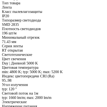
Тип товара
Лента
Класс пылевлагозащиты
IP20
Типоразмер светодиода
SMD 2835
Плотность светодиодов
196 шт/м
Минимальный отрезок
71.43 мм
Серия ленты
RT открытая
Светотехнические
Цвет свечения
Day | Дневной 5000 K
Цветовая температура
min: 4800 K; typ: 5000 K; max: 5200 K
Индекс цветопередачи CRI (Ra)
95..98
Угол излучения
typ: 120 °
Световой поток на 1м
typ: 1660 lm/m; max: 2000 lm/m
Электрические
Напряжение питания