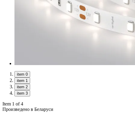
item 0
item 1
item 2
item 3
Item 1 of 4
Произведено в Беларуси