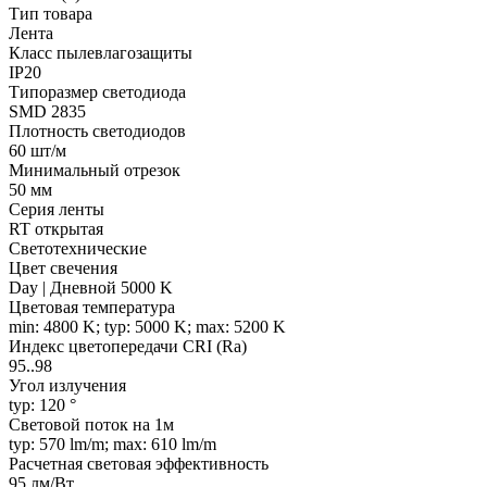
Тип товара
Лента
Класс пылевлагозащиты
IP20
Типоразмер светодиода
SMD 2835
Плотность светодиодов
60 шт/м
Минимальный отрезок
50 мм
Серия ленты
RT открытая
Светотехнические
Цвет свечения
Day | Дневной 5000 K
Цветовая температура
min: 4800 K; typ: 5000 K; max: 5200 K
Индекс цветопередачи CRI (Ra)
95..98
Угол излучения
typ: 120 °
Световой поток на 1м
typ: 570 lm/m; max: 610 lm/m
Расчетная световая эффективность
95 лм/Вт