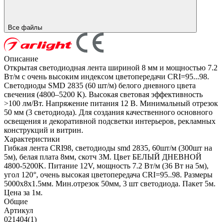
Все файлы
Описание
Открытая светодиодная лента шириной 8 мм и мощностью 7.2
Вт/м с очень высоким индексом цветопередачи CRI=95...98.
Светодиоды SMD 2835 (60 шт/м) белого дневного цвета
свечения (4800–5200 К). Высокая световая эффективность
>100 лм/Вт. Напряжение питания 12 В. Минимальный отрезок
50 мм (3 светодиода). Для создания качественного основного
освещения и декоративной подсветки интерьеров, рекламных
конструкций и витрин.
Характеристики
Гибкая лента CRI98, светодиоды smd 2835, 60шт/м (300шт на
5м), белая плата 8мм, скотч 3М. Цвет БЕЛЫЙ ДНЕВНОЙ
4800-5200K. Питание 12V, мощность 7.2 Вт/м (36 Вт на 5м),
угол 120°, очень высокая цветопередача CRI=95..98. Размеры
5000х8x1.5мм. Мин.отрезок 50мм, 3 шт светодиода. Пакет 5м.
Цена за 1м.
Общие
Артикул
021404(1)