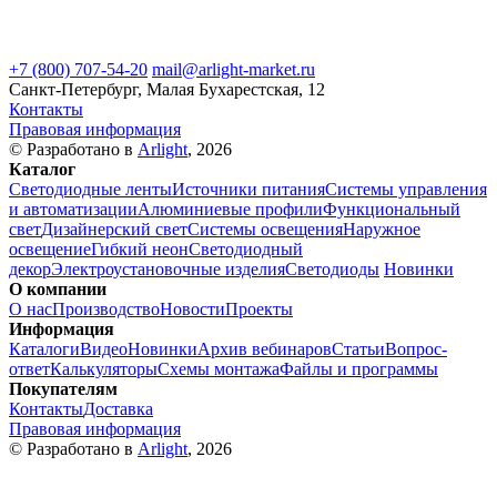
+7 (800) 707-54-20
mail@arlight-market.ru
Санкт-Петербург, Малая Бухарестская, 12
Контакты
Правовая информация
© Разработано в
Arlight
, 2026
Каталог
Светодиодные ленты
Источники питания
Системы управления
и автоматизации
Алюминиевые профили
Функциональный
свет
Дизайнерский свет
Системы освещения
Наружное
освещение
Гибкий неон
Светодиодный
декор
Электроустановочные изделия
Светодиоды
Новинки
О компании
О нас
Производство
Новости
Проекты
Информация
Каталоги
Видео
Новинки
Архив вебинаров
Статьи
Вопрос-
ответ
Калькуляторы
Схемы монтажа
Файлы и программы
Покупателям
Контакты
Доставка
Правовая информация
© Разработано в
Arlight
, 2026