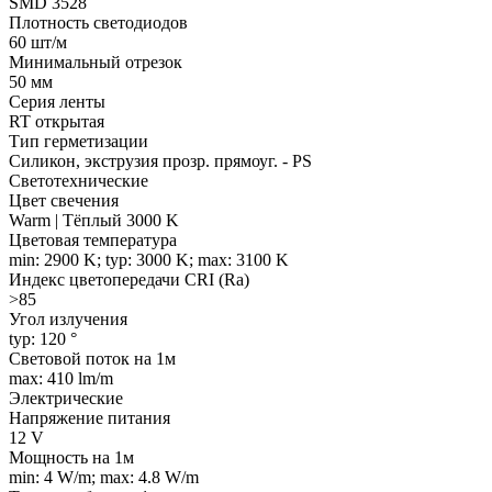
SMD 3528
Плотность светодиодов
60 шт/м
Минимальный отрезок
50 мм
Серия ленты
RT открытая
Тип герметизации
Силикон, экструзия прозр. прямоуг. - PS
Светотехнические
Цвет свечения
Warm | Тёплый 3000 K
Цветовая температура
min: 2900 K; typ: 3000 K; max: 3100 K
Индекс цветопередачи CRI (Ra)
>85
Угол излучения
typ: 120 °
Световой поток на 1м
max: 410 lm/m
Электрические
Напряжение питания
12 V
Мощность на 1м
min: 4 W/m; max: 4.8 W/m