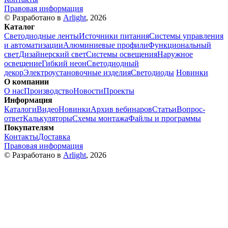
Правовая информация
© Разработано в
Arlight
, 2026
Каталог
Светодиодные ленты
Источники питания
Системы управления
и автоматизации
Алюминиевые профили
Функциональный
свет
Дизайнерский свет
Системы освещения
Наружное
освещение
Гибкий неон
Светодиодный
декор
Электроустановочные изделия
Светодиоды
Новинки
О компании
О нас
Производство
Новости
Проекты
Информация
Каталоги
Видео
Новинки
Архив вебинаров
Статьи
Вопрос-
ответ
Калькуляторы
Схемы монтажа
Файлы и программы
Покупателям
Контакты
Доставка
Правовая информация
© Разработано в
Arlight
, 2026