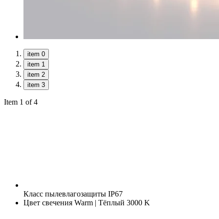
item 0
item 1
item 2
item 3
Item 1 of 4
Класс пылевлагозащиты
IP67
Цвет свечения
Warm | Тёплый 3000 K