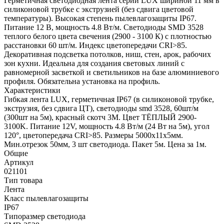
Герметичная светодиодная лента серии LUX шириной 11 мм в
силиконовой трубке с экструзией (без сдвига цветовой
температуры). Высокая степень пылевлагозащиты IP67.
Питание 12 В, мощность 4.8 Вт/м. Светодиоды SMD 3528
теплого белого цвета свечения (2900 - 3100 К) с плотностью
расстановки 60 шт/м. Индекс цветопередачи CRI>85.
Декоративная подсветка потолков, ниш, стен, арок, рабочих
зон кухни. Идеальна для создания световых линий с
равномерной засветкой и светильников на базе алюминиевого
профиля. Обязательна установка на профиль.
Характеристики
Гибкая лента LUX, герметичная IP67 (в силиконовой трубке,
экструзия, без сдвига ЦТ), светодиоды smd 3528, 60шт/м
(300шт на 5м), красный скотч 3М. Цвет ТЁПЛЫЙ 2900-
3100K. Питание 12V, мощность 4.8 Вт/м (24 Вт на 5м), угол
120°, цветопередача CRI>85. Размеры 5000х11x5мм.
Мин.отрезок 50мм, 3 шт светодиода. Пакет 5м. Цена за 1м.
Общие
Артикул
021101
Тип товара
Лента
Класс пылевлагозащиты
IP67
Типоразмер светодиода