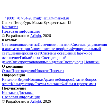
+7 (800) 707-54-20
mail@arlight-market.ru
Санкт-Петербург, Малая Бухарестская, 12
Контакты
Правовая информация
© Разработано в
Arlight
, 2026
Каталог
Светодиодные ленты
Источники питания
Системы управления
и автоматизации
Алюминиевые профили
Функциональный
свет
Дизайнерский свет
Системы освещения
Наружное
освещение
Гибкий неон
Светодиодный
декор
Электроустановочные изделия
Светодиоды
Новинки
О компании
О нас
Производство
Новости
Проекты
Информация
Каталоги
Видео
Новинки
Архив вебинаров
Статьи
Вопрос-
ответ
Калькуляторы
Схемы монтажа
Файлы и программы
Покупателям
Контакты
Доставка
Правовая информация
© Разработано в
Arlight
, 2026