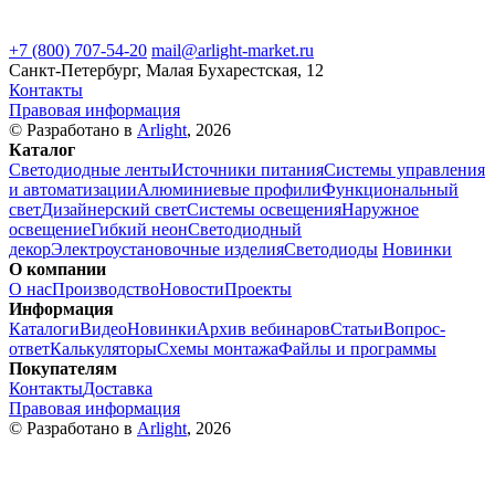
+7 (800) 707-54-20
mail@arlight-market.ru
Санкт-Петербург, Малая Бухарестская, 12
Контакты
Правовая информация
© Разработано в
Arlight
, 2026
Каталог
Светодиодные ленты
Источники питания
Системы управления
и автоматизации
Алюминиевые профили
Функциональный
свет
Дизайнерский свет
Системы освещения
Наружное
освещение
Гибкий неон
Светодиодный
декор
Электроустановочные изделия
Светодиоды
Новинки
О компании
О нас
Производство
Новости
Проекты
Информация
Каталоги
Видео
Новинки
Архив вебинаров
Статьи
Вопрос-
ответ
Калькуляторы
Схемы монтажа
Файлы и программы
Покупателям
Контакты
Доставка
Правовая информация
© Разработано в
Arlight
, 2026