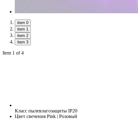
item 0
item 1
item 2
item 3
Item 1 of 4
Класс пылевлагозащиты
IP20
Цвет свечения
Pink | Розовый