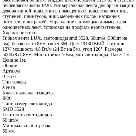
пылевлагозащиты IP20. Универсальная лента для организации
декоративной подсветки в помещениях: подсветка лестниц,
ступеней, плинтусов, ниш, мебельных полок, натяжных
потолков и витражей. Управление с помощью диммера для
одноцветных лент. Установка на профиль необязательна.
Характеристики
Гибкая лента LUX, светодиоды smd 3528, 60шт/м (300шт на
5м), белая плата 8мм, скотч 3М. Цвет РОЗОВЫЙ. Питание
12V, мощность 4.8 Вт/м (24 Вт на 5м), угол 120°, Размеры
5000х8x1.8мм. Мин.отрезок 50мм, 3шт светодиода. Пакет 5м.
Цена за 1м.
Общие
Артикул
013571
Тип товара
Лента
Класс пылевлагозащиты
IP20
Типоразмер светодиода
SMD 3528
Плотность светодиодов
60 шт/м
Минимальный отрезок
50 мм