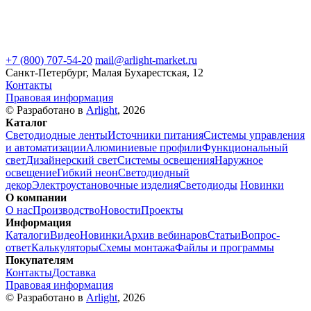
+7 (800) 707-54-20
mail@arlight-market.ru
Санкт-Петербург, Малая Бухарестская, 12
Контакты
Правовая информация
© Разработано в
Arlight
, 2026
Каталог
Светодиодные ленты
Источники питания
Системы управления
и автоматизации
Алюминиевые профили
Функциональный
свет
Дизайнерский свет
Системы освещения
Наружное
освещение
Гибкий неон
Светодиодный
декор
Электроустановочные изделия
Светодиоды
Новинки
О компании
О нас
Производство
Новости
Проекты
Информация
Каталоги
Видео
Новинки
Архив вебинаров
Статьи
Вопрос-
ответ
Калькуляторы
Схемы монтажа
Файлы и программы
Покупателям
Контакты
Доставка
Правовая информация
© Разработано в
Arlight
, 2026