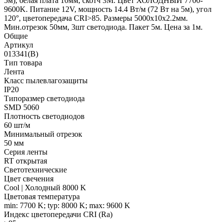
5м), белая плата 10мм, скотч 3М. Цвет ХОЛОДНЫЙ 7700-
9600K. Питание 12V, мощность 14.4 Вт/м (72 Вт на 5м), угол
120°, цветопередача CRI>85. Размеры 5000х10x2.2мм.
Мин.отрезок 50мм, 3шт светодиода. Пакет 5м. Цена за 1м.
Общие
Артикул
013341(B)
Тип товара
Лента
Класс пылевлагозащиты
IP20
Типоразмер светодиода
SMD 5060
Плотность светодиодов
60 шт/м
Минимальный отрезок
50 мм
Серия ленты
RT открытая
Светотехнические
Цвет свечения
Cool | Холодный 8000 K
Цветовая температура
min: 7700 K; typ: 8000 K; max: 9600 K
Индекс цветопередачи CRI (Ra)