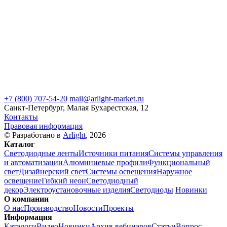
+7 (800) 707-54-20
mail@arlight-market.ru
Санкт-Петербург, Малая Бухарестская, 12
Контакты
Правовая информация
© Разработано в
Arlight
, 2026
Каталог
Светодиодные ленты
Источники питания
Системы управления
и автоматизации
Алюминиевые профили
Функциональный
свет
Дизайнерский свет
Системы освещения
Наружное
освещение
Гибкий неон
Светодиодный
декор
Электроустановочные изделия
Светодиоды
Новинки
О компании
О нас
Производство
Новости
Проекты
Информация
Каталоги
Видео
Новинки
Архив вебинаров
Статьи
Вопрос-