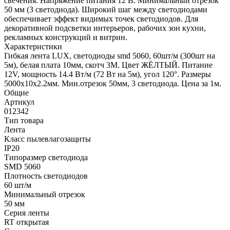
свечения. Напряжение питания 12 В. Минимальный отрезок
50 мм (3 светодиода). Широкий шаг между светодиодами
обеспечивает эффект видимых точек светодиодов. Для
декоративной подсветки интерьеров, рабочих зон кухни,
рекламных конструкций и витрин.
Характеристики
Гибкая лента LUX, светодиоды smd 5060, 60шт/м (300шт на
5м), белая плата 10мм, скотч 3М. Цвет ЖЁЛТЫЙ. Питание
12V, мощность 14.4 Вт/м (72 Вт на 5м), угол 120°. Размеры
5000х10x2.2мм. Мин.отрезок 50мм, 3 светодиода. Цена за 1м.
Общие
Артикул
012342
Тип товара
Лента
Класс пылевлагозащиты
IP20
Типоразмер светодиода
SMD 5060
Плотность светодиодов
60 шт/м
Минимальный отрезок
50 мм
Серия ленты
RT открытая