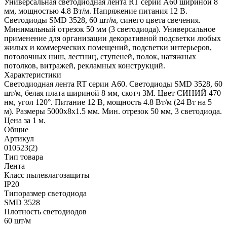
Универсальная светодиодная лента RT серии A60 шириной 8
мм, мощностью 4.8 Вт/м. Напряжение питания 12 В.
Светодиоды SMD 3528, 60 шт/м, синего цвета свечения.
Минимальный отрезок 50 мм (3 светодиода). Универсальное
применение для организации декоративной подсветки любых
жилых и коммерческих помещений, подсветки интерьеров,
потолочных ниш, лестниц, ступеней, полок, натяжных
потолков, витражей, рекламных конструкций.
Характеристики
Светодиодная лента RT серии A60. Светодиоды SMD 3528, 60
шт/м, белая плата шириной 8 мм, скотч 3M. Цвет СИНИЙ 470
нм, угол 120°. Питание 12 В, мощность 4.8 Вт/м (24 Вт на 5
м). Размеры 5000x8x1.5 мм. Мин. отрезок 50 мм, 3 светодиода.
Цена за 1 м.
Общие
Артикул
010523(2)
Тип товара
Лента
Класс пылевлагозащиты
IP20
Типоразмер светодиода
SMD 3528
Плотность светодиодов
60 шт/м