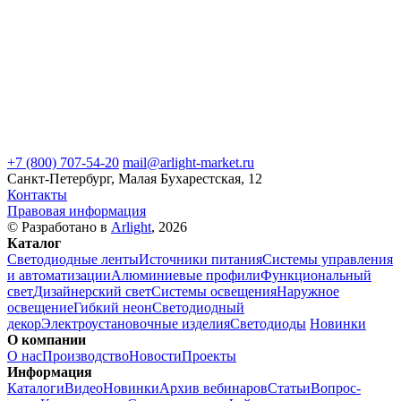
+7 (800) 707-54-20
mail@arlight-market.ru
Санкт-Петербург, Малая Бухарестская, 12
Контакты
Правовая информация
© Разработано в
Arlight
, 2026
Каталог
Светодиодные ленты
Источники питания
Системы управления
и автоматизации
Алюминиевые профили
Функциональный
свет
Дизайнерский свет
Системы освещения
Наружное
освещение
Гибкий неон
Светодиодный
декор
Электроустановочные изделия
Светодиоды
Новинки
О компании
О нас
Производство
Новости
Проекты
Информация
Каталоги
Видео
Новинки
Архив вебинаров
Статьи
Вопрос-