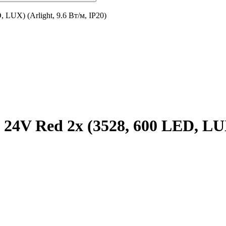
LUX) (Arlight, 9.6 Вт/м, IP20)
4V Red 2х (3528, 600 LED, LUX)