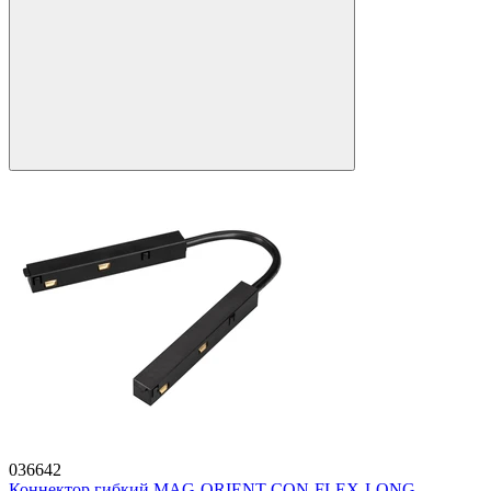
036642
Коннектор гибкий MAG-ORIENT-CON-FLEX-LONG-