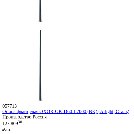
057713
Опора фланцевая OXOR-OK-D60-L7000 (BK) (Arlight, Сталь)
Производство Россия
30
127 869
₽/шт