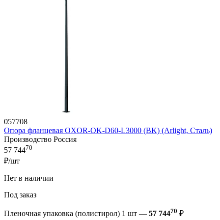
057708
Опора фланцевая OXOR-OK-D60-L3000 (BK) (Arlight, Сталь)
Производство Россия
70
57 744
₽/шт
Нет в наличии
Под заказ
70
Пленочная упаковка (полистирол) 1 шт —
57 744
₽