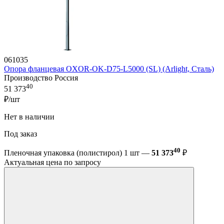
061035
Опора фланцевая OXOR-OK-D75-L5000 (SL) (Arlight, Сталь)
Производство Россия
40
51 373
₽/шт
Нет в наличии
Под заказ
40
Пленочная упаковка (полистирол) 1 шт —
51 373
₽
Актуальная цена по запросу