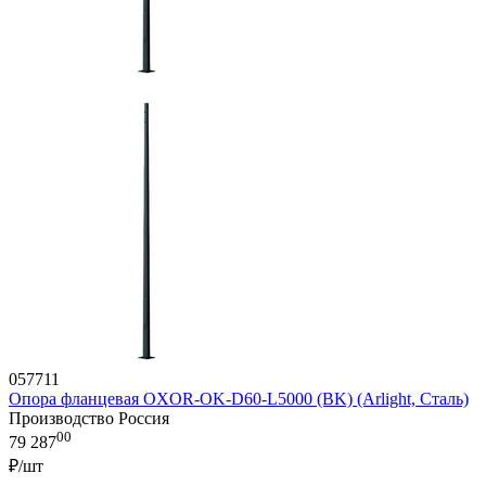
057711
Опора фланцевая OXOR-OK-D60-L5000 (BK) (Arlight, Сталь)
Производство Россия
00
79 287
₽/шт