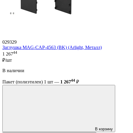
029329
Заглушка MAG-CAP-4563 (BK) (Arlight, Металл)
44
1 267
₽/шт
В наличии
44
Пакет (полиэтилен) 1 шт —
1 267
₽
В корзину