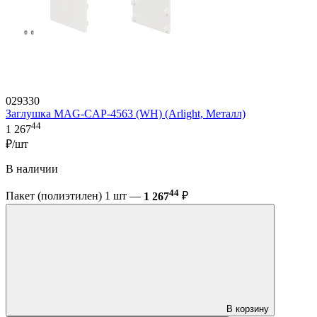
029330
Заглушка MAG-CAP-4563 (WH) (Arlight, Металл)
44
1 267
₽/шт
В наличии
44
Пакет (полиэтилен) 1 шт —
1 267
₽
В корзину