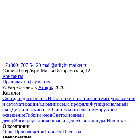
+7 (800) 707-54-20
mail@arlight-market.ru
Санкт-Петербург, Малая Бухарестская, 12
Контакты
Правовая информация
© Разработано в
Arlight
, 2026
Каталог
Светодиодные ленты
Источники питания
Системы управления
и автоматизации
Алюминиевые профили
Функциональный
свет
Дизайнерский свет
Системы освещения
Наружное
освещение
Гибкий неон
Светодиодный
декор
Электроустановочные изделия
Светодиоды
Новинки
О компании
О нас
Производство
Новости
Проекты
Информация