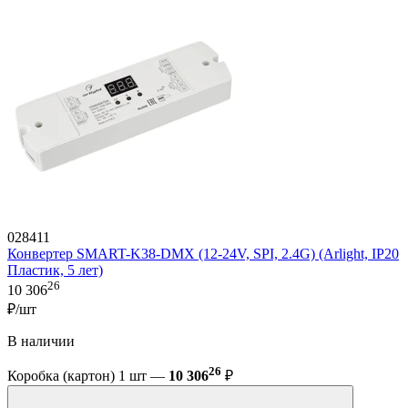
028411
Конвертер SMART-K38-DMX (12-24V, SPI, 2.4G) (Arlight, IP20
Пластик, 5 лет)
26
10 306
₽/шт
В наличии
26
Коробка (картон) 1 шт —
10 306
₽