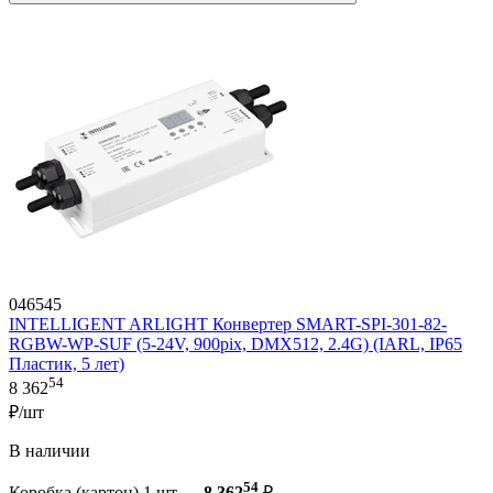
046545
INTELLIGENT ARLIGHT Конвертер SMART-SPI-301-82-
RGBW-WP-SUF (5-24V, 900pix, DMX512, 2.4G) (IARL, IP65
Пластик, 5 лет)
54
8 362
₽/шт
В наличии
54
Коробка (картон) 1 шт —
8 362
₽