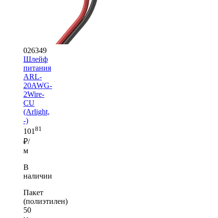
026349
Шлейф
питания
ARL-
20AWG-
2Wire-
CU
(Arlight,
-)
81
101
₽/
м
В
наличии
Пакет
(полиэтилен)
50