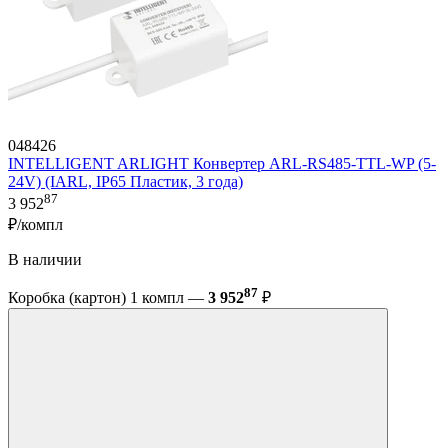
048426
INTELLIGENT ARLIGHT Конвертер ARL-RS485-TTL-WP (5-
24V) (IARL, IP65 Пластик, 3 года)
87
3 952
₽/компл
В наличии
87
Коробка (картон) 1 компл —
3 952
₽