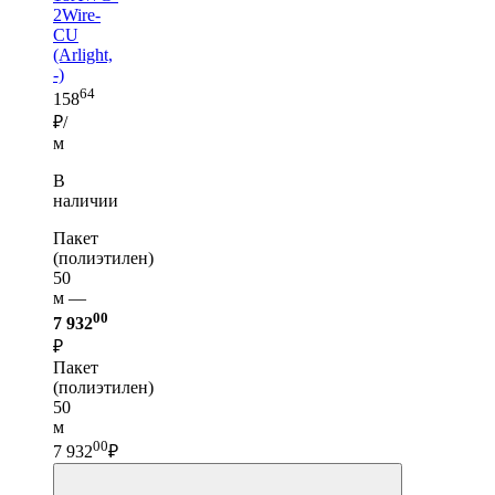
2Wire-
CU
(Arlight,
-)
64
158
₽/
м
В
наличии
Пакет
(полиэтилен)
50
м —
00
7 932
₽
Пакет
(полиэтилен)
50
м
00
7 932
₽