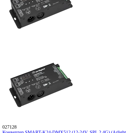
027128
Конвертер SMART-K24-DMX512 (12-24V, SPI, 2.4G) (Arlight,