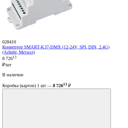
028410
Конвертер SMART-K37-DMX (12-24V, SPI, DIN, 2.4G)
(Arlight, Металл)
13
8 726
₽/шт
В наличии
13
Коробка (картон) 1 шт —
8 726
₽