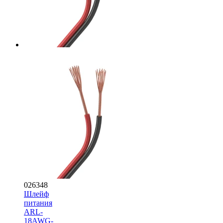
026348
Шлейф
питания
ARL-
18AWG-